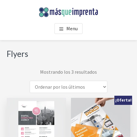
Saltar
Saltar
Skip
al
al
to
contenido
pie
footer
MASQUEIMPRENTA
Imprenta digital y offset en vigo
principal
de
navigation
Menu
página
Flyers
Ordenado
Mostrando los 3 resultados
por
los
últimos
¡Oferta!