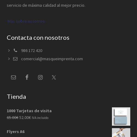
servicio de máxima calidad al mejor precio.
Más sobre nosotros
Contacta con nosotros
986 172 420
comercial@masqueimprenta.com
Tienda
1000 Tarjetas de visita
El
El
65.00
€
52.00
€
IVA incluido
precio
precio
original
actual
Flyers A6