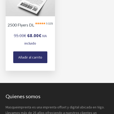
en
en
la
la
página
pági
de
de
5 (125)
2500 Flyers DL
producto
prod
El
El
95.00
€
68.00
€
IVA
precio
precio
incluido
original
actual
era:
es:
Añadir al carrito
95.00€.
68.00€.
Footer
Quienes somos
Masqueimprenta es una imprenta offset y digital ubicada en Vigo.
Llevamos más de 25 años ofreciendo a nuestros clientes un