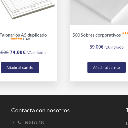
Talonarios A5 duplicado
500 Sobres corporativos
5 (120)
89.00
€
IVA incluido
El
El
.00
€
74.00
€
IVA incluido
precio
precio
Añadir al carrito
Añadir al carrito
original
actual
era:
es:
95.00€.
74.00€.
Contacta con nosotros
986 172 420
1