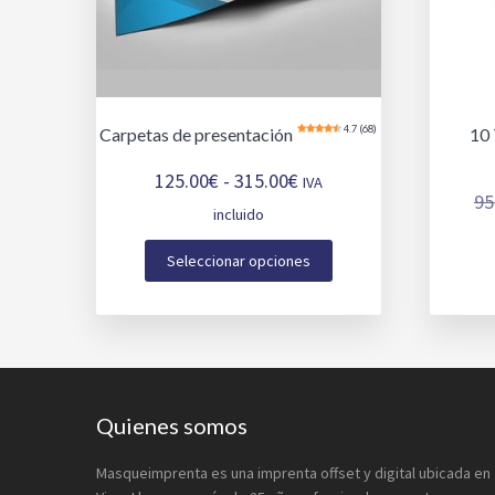
ó
p
n
a
n
r
a
t
p
i
i
r
n
o
i
c
n
4.7 (68)
Carpetas de presentación
10 
n
i
Rango
125.00
€
-
315.00
€
c
p
IVA
95
i
a
de
incluido
p
l
Este
precios:
Seleccionar opciones
a
producto
desde
l
tiene
125.00€
múltiples
hasta
variantes.
315.00€
Las
opciones
Footer
Quienes somos
se
pueden
Masqueimprenta es una imprenta offset y digital ubicada en