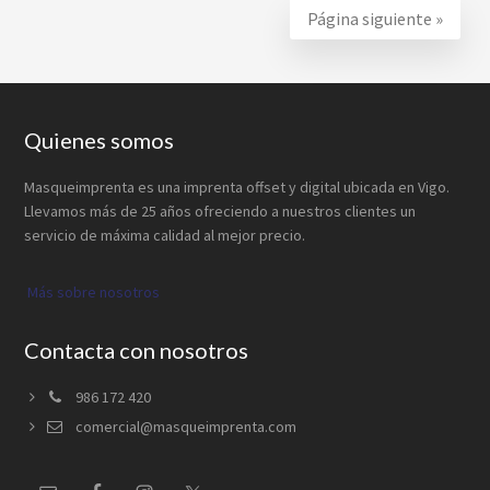
Página siguiente »
Footer
Quienes somos
Masqueimprenta es una imprenta offset y digital ubicada en Vigo.
Llevamos más de 25 años ofreciendo a nuestros clientes un
servicio de máxima calidad al mejor precio.
Más sobre nosotros
Contacta con nosotros
986 172 420
comercial@masqueimprenta.com